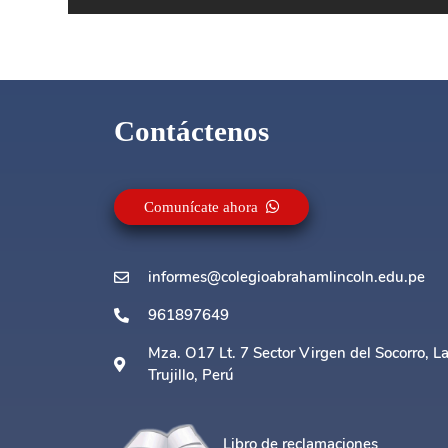
Contáctenos
Comunícate ahora
informes@colegioabrahamlincoln.edu.pe
961897649
Mza. O17 Lt. 7 Sector Virgen del Socorro, L
Trujillo, Perú
Libro de reclamaciones