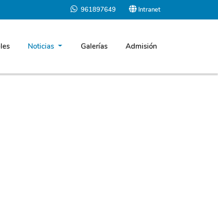
961897649
Intranet
les
Noticias
Galerías
Admisión