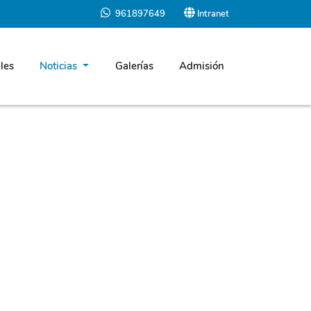
961897649
Intranet
les
Noticias
Galerías
Admisión