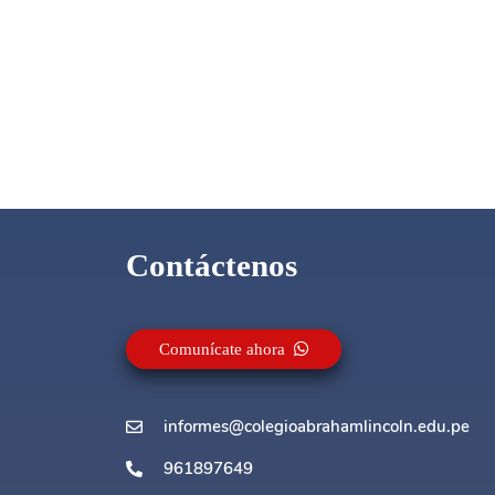
Contáctenos
Comunícate ahora
informes@colegioabrahamlincoln.edu.pe
961897649