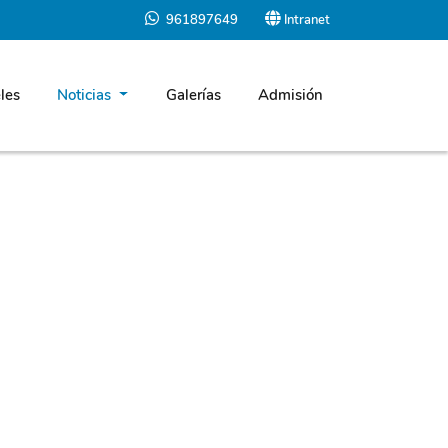
961897649
Intranet
les
Noticias
Galerías
Admisión