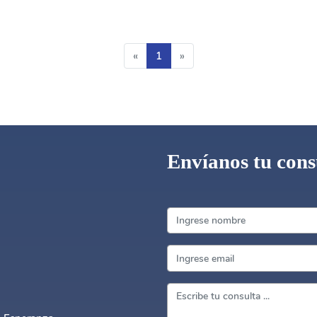
«
1
»
Envíanos tu cons