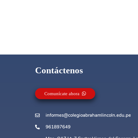
Contáctenos
Comunícate ahora
informes@colegioabrahamlincoln.edu.pe
961897649