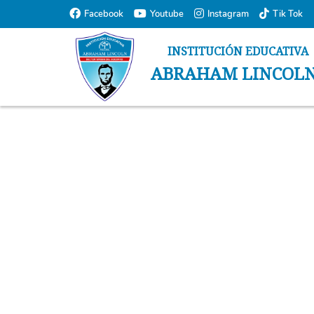
Normal Page
Facebook
Youtube
Instagram
Tik Tok
INSTITUCIÓN EDUCATIVA
ABRAHAM LINCOL
Inicio
Noticas
Blog
Blog